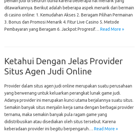
pemain judi di seluruh dunia karena beberapa hal menarik yang
ditawarkannya. Berikut adalah beberapa aspek menarik dari bermain
di casino online: 1. Kemudahan Akses 2. Beragam Pilihan Permainan
3. Bonus dan Promosi Menarik 4. Fitur Live Casino 5. Metode
Pembayaran yang Beragam 6. Jackpot Progresif…
Read More »
Ketahui Dengan Jelas Provider
Situs Agen Judi Online
Provider dalam situs agen judi online merupakan suatu perusahaan
yang berwenang untuk keluarkan perangkat lunak game judi.
Adanya provider ini merupakan kunci utama berjalannya suatu situs.
Semakin banyak situs menjalin kerja sama dengan berbagai provider
ternama, maka semakin banyak pula ragam game yang
didistribusikan atau disediakan oleh situs tersebut. Karena
keberadaan provider ini begitu berpengaruh…
Read More »