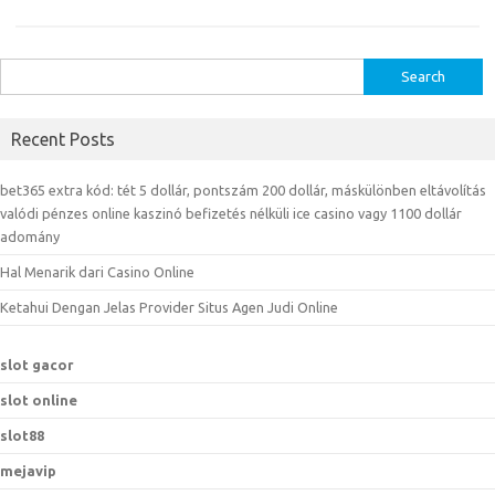
S
e
a
Recent Posts
r
c
bet365 extra kód: tét 5 dollár, pontszám 200 dollár, máskülönben eltávolítás
h
valódi pénzes online kaszinó befizetés nélküli ice casino vagy 1100 dollár
f
adomány
o
Hal Menarik dari Casino Online
r
Ketahui Dengan Jelas Provider Situs Agen Judi Online
:
slot gacor
slot online
slot88
mejavip