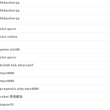
hkbpokerqq
hkbpokerqq
hkbpokerqq
slot gacor
slot online
game slot88
slot gacor
koi365 link alternatif
mpo8080
mpo8080
pragmatic play mpo8080
csbet 香港赌场
jaguar33