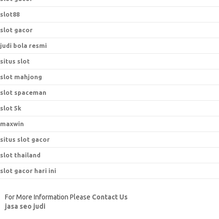
slot88
slot gacor
judi bola resmi
situs slot
slot mahjong
slot spaceman
slot 5k
maxwin
situs slot gacor
slot thailand
slot gacor hari ini
For More Information Please
Contact Us
jasa seo judi