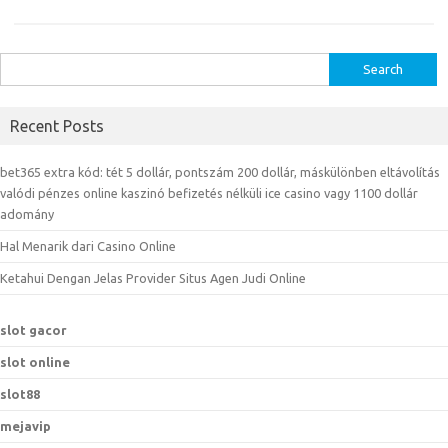
S
e
a
Recent Posts
r
c
bet365 extra kód: tét 5 dollár, pontszám 200 dollár, máskülönben eltávolítás
h
valódi pénzes online kaszinó befizetés nélküli ice casino vagy 1100 dollár
f
adomány
o
Hal Menarik dari Casino Online
r
Ketahui Dengan Jelas Provider Situs Agen Judi Online
:
slot gacor
slot online
slot88
mejavip