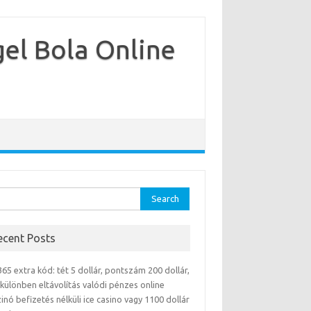
gel Bola Online
rch
ecent Posts
65 extra kód: tét 5 dollár, pontszám 200 dollár,
különben eltávolítás valódi pénzes online
inó befizetés nélküli ice casino vagy 1100 dollár