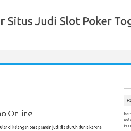
 Situs Judi Slot Poker To
Sea
for:
R
no Online
bet3
más
kasz
uler di kalangan para pemain judi di seluruh dunia karena