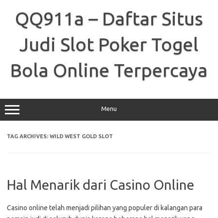
Skip
to
QQ911a – Daftar Situs
content
Judi Slot Poker Togel
Bola Online Terpercaya
Menu
TAG ARCHIVES:
WILD WEST GOLD SLOT
Hal Menarik dari Casino Online
Casino online telah menjadi pilihan yang populer di kalangan para