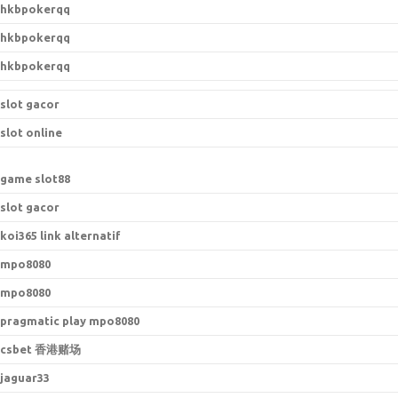
hkbpokerqq
hkbpokerqq
hkbpokerqq
slot gacor
slot online
game slot88
slot gacor
koi365 link alternatif
mpo8080
mpo8080
pragmatic play mpo8080
csbet 香港赌场
jaguar33