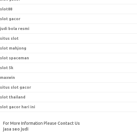
slot88
slot gacor
judi bola resmi
situs slot
slot mahjong
slot spaceman
slot 5k
maxwin
situs slot gacor
slot thailand
slot gacor hari ini
For More Information Please
Contact Us
jasa seo judi