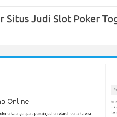
 Situs Judi Slot Poker To
Sea
for:
R
no Online
bet3
más
kasz
uler di kalangan para pemain judi di seluruh dunia karena