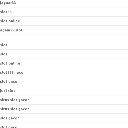
jaguar33
slot88
slot online
agam99 slot
slot
slot
slot online
slot777 gacor
slot gacor
judi slot
situs slot gacor
situs slot gacor
slot gacor
slot gacor