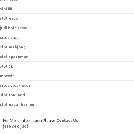
slot88
slot gacor
judi bola resmi
situs slot
slot mahjong
slot spaceman
slot 5k
maxwin
situs slot gacor
slot thailand
slot gacor hari ini
For More Information Please
Contact Us
jasa seo judi