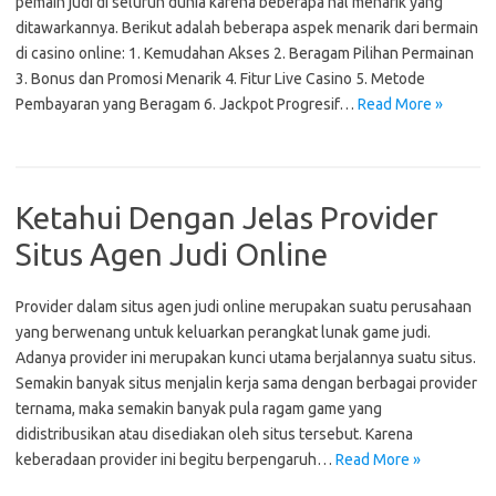
pemain judi di seluruh dunia karena beberapa hal menarik yang
ditawarkannya. Berikut adalah beberapa aspek menarik dari bermain
di casino online: 1. Kemudahan Akses 2. Beragam Pilihan Permainan
3. Bonus dan Promosi Menarik 4. Fitur Live Casino 5. Metode
Pembayaran yang Beragam 6. Jackpot Progresif…
Read More »
Ketahui Dengan Jelas Provider
Situs Agen Judi Online
Provider dalam situs agen judi online merupakan suatu perusahaan
yang berwenang untuk keluarkan perangkat lunak game judi.
Adanya provider ini merupakan kunci utama berjalannya suatu situs.
Semakin banyak situs menjalin kerja sama dengan berbagai provider
ternama, maka semakin banyak pula ragam game yang
didistribusikan atau disediakan oleh situs tersebut. Karena
keberadaan provider ini begitu berpengaruh…
Read More »