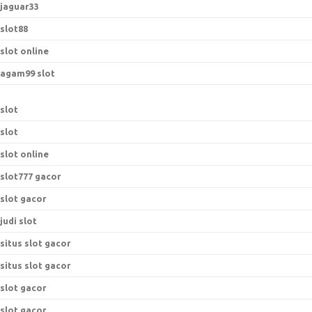
jaguar33
slot88
slot online
agam99 slot
slot
slot
slot online
slot777 gacor
slot gacor
judi slot
situs slot gacor
situs slot gacor
slot gacor
slot gacor