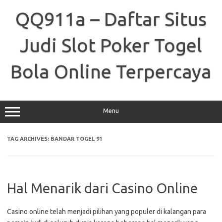
Skip
to
QQ911a – Daftar Situs
content
Judi Slot Poker Togel
Bola Online Terpercaya
Menu
TAG ARCHIVES:
BANDAR TOGEL 91
Hal Menarik dari Casino Online
Casino online telah menjadi pilihan yang populer di kalangan para