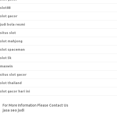
slot88
slot gacor
judi bola resmi
situs slot
slot mahjong
slot spaceman
slot 5k
maxwin
situs slot gacor
slot thailand
slot gacor hari ini
For More Information Please
Contact Us
jasa seo judi