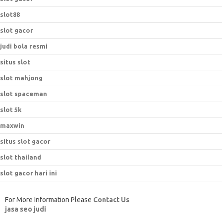
slot88
slot gacor
judi bola resmi
situs slot
slot mahjong
slot spaceman
slot 5k
maxwin
situs slot gacor
slot thailand
slot gacor hari ini
For More Information Please
Contact Us
jasa seo judi