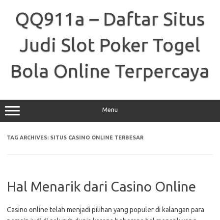
Skip
to
QQ911a – Daftar Situs
content
Judi Slot Poker Togel
Bola Online Terpercaya
Menu
TAG ARCHIVES:
SITUS CASINO ONLINE TERBESAR
Hal Menarik dari Casino Online
Casino online telah menjadi pilihan yang populer di kalangan para