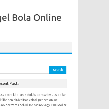
gel Bola Online
rch
ecent Posts
65 extra kód: tét 5 dollár, pontszám 200 dollár,
különben eltávolítás valódi pénzes online
inó befizetés nélküli ice casino vagy 1100 dollár