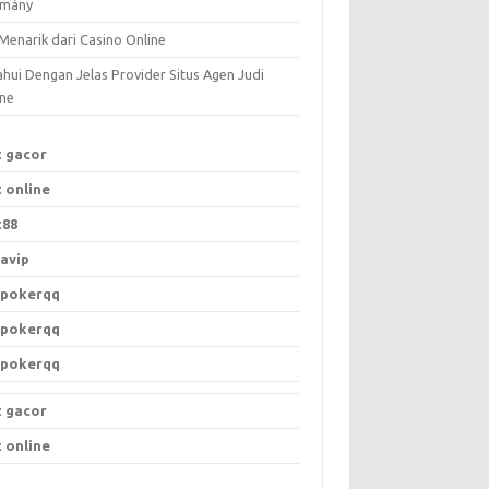
mány
Menarik dari Casino Online
ahui Dengan Jelas Provider Situs Agen Judi
ine
t gacor
t online
t88
avip
bpokerqq
bpokerqq
bpokerqq
t gacor
t online