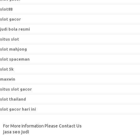
slot88
slot gacor
judi bola resmi
situs slot
slot mahjong
slot spaceman
slot 5k
maxwin
situs slot gacor
slot thailand
slot gacor hari ini
For More Information Please
Contact Us
jasa seo judi