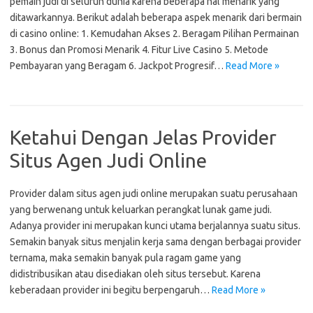
pemain judi di seluruh dunia karena beberapa hal menarik yang
ditawarkannya. Berikut adalah beberapa aspek menarik dari bermain
di casino online: 1. Kemudahan Akses 2. Beragam Pilihan Permainan
3. Bonus dan Promosi Menarik 4. Fitur Live Casino 5. Metode
Pembayaran yang Beragam 6. Jackpot Progresif…
Read More »
Ketahui Dengan Jelas Provider
Situs Agen Judi Online
Provider dalam situs agen judi online merupakan suatu perusahaan
yang berwenang untuk keluarkan perangkat lunak game judi.
Adanya provider ini merupakan kunci utama berjalannya suatu situs.
Semakin banyak situs menjalin kerja sama dengan berbagai provider
ternama, maka semakin banyak pula ragam game yang
didistribusikan atau disediakan oleh situs tersebut. Karena
keberadaan provider ini begitu berpengaruh…
Read More »