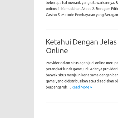
beberapa hal menarik yang ditawarkannya. Be
online: 1. Kemudahan Akses 2. Beragam Pilih
Casino 5. Metode Pembayaran yang Beragam
Ketahui Dengan Jelas 
Online
Provider dalam situs agen judi online mer
perangkat lunak game judi. Adanya provider 
banyak situs menjalin kerja sama dengan be
game yang didistribusikan atau disediakan ol
berpengaruh…
Read More »