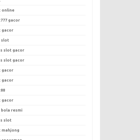
t
t online
t777 gacor
t gacor
 slot
us slot gacor
us slot gacor
t gacor
t gacor
t88
t gacor
i bola resmi
us slot
t mahjong