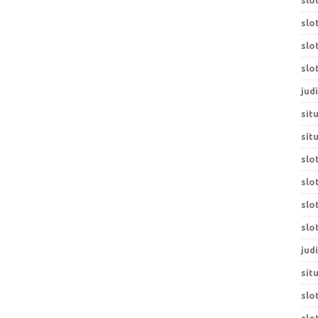
slo
slo
slo
slo
judi
sit
sit
slo
slo
slo
slo
jud
sit
slo