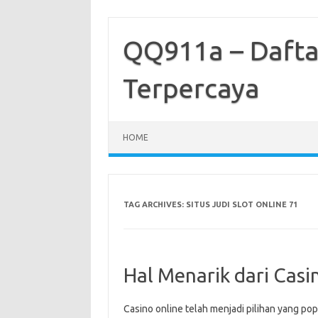
Skip
to
content
QQ911a – Daftar
Terpercaya
HOME
TAG ARCHIVES:
SITUS JUDI SLOT ONLINE 71
Hal Menarik dari Casi
Casino online telah menjadi pilihan yang pop