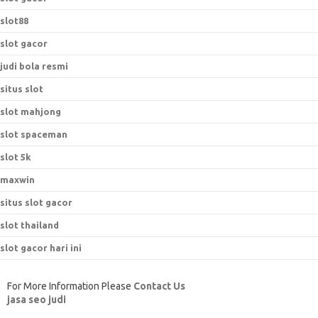
slot88
slot gacor
judi bola resmi
situs slot
slot mahjong
slot spaceman
slot 5k
maxwin
situs slot gacor
slot thailand
slot gacor hari ini
For More Information Please
Contact Us
jasa seo judi