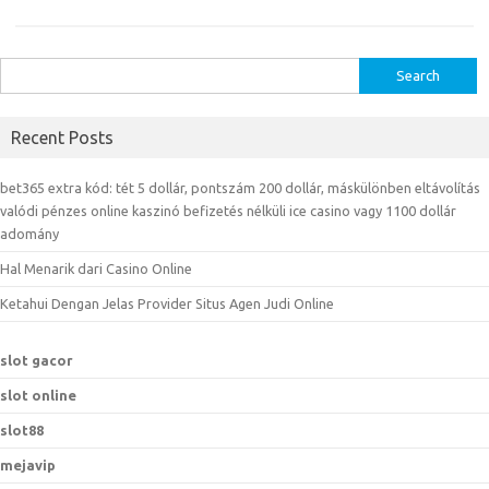
S
e
a
Recent Posts
r
c
bet365 extra kód: tét 5 dollár, pontszám 200 dollár, máskülönben eltávolítás
h
valódi pénzes online kaszinó befizetés nélküli ice casino vagy 1100 dollár
f
adomány
o
Hal Menarik dari Casino Online
r
Ketahui Dengan Jelas Provider Situs Agen Judi Online
:
slot gacor
slot online
slot88
mejavip