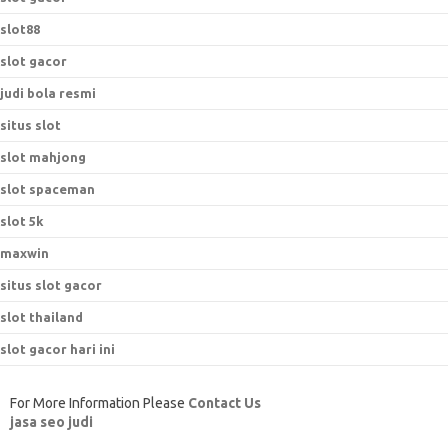
slot88
slot gacor
judi bola resmi
situs slot
slot mahjong
slot spaceman
slot 5k
maxwin
situs slot gacor
slot thailand
slot gacor hari ini
For More Information Please
Contact Us
jasa seo judi