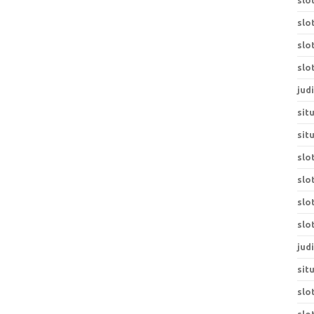
slo
slo
slo
slo
judi
sit
sit
slo
slo
slo
slo
jud
sit
slo