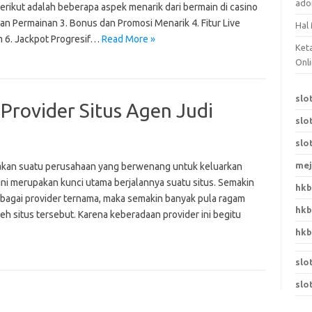
ado
rikut adalah beberapa aspek menarik dari bermain di casino
an Permainan 3. Bonus dan Promosi Menarik 4. Fitur Live
Hal 
 6. Jackpot Progresif…
Read More »
Ket
Onl
slo
Provider Situs Agen Judi
slo
slo
mej
upakan suatu perusahaan yang berwenang untuk keluarkan
ini merupakan kunci utama berjalannya suatu situs. Semakin
hk
rbagai provider ternama, maka semakin banyak pula ragam
hk
eh situs tersebut. Karena keberadaan provider ini begitu
hk
slo
slo