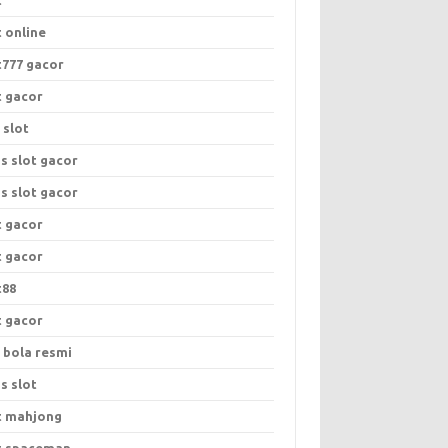
t
t online
t777 gacor
t gacor
 slot
us slot gacor
us slot gacor
t gacor
t gacor
t88
t gacor
i bola resmi
us slot
t mahjong