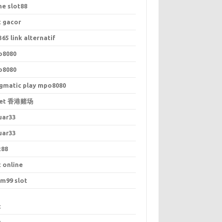
e slot88
t gacor
365 link alternatif
o8080
o8080
gmatic play mpo8080
bet 香港赌场
uar33
uar33
t88
t online
m99 slot
t