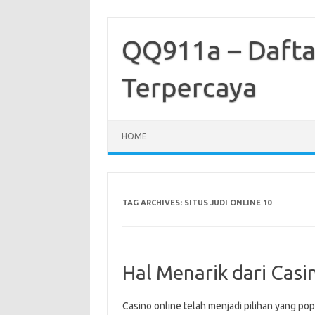
Skip
to
content
QQ911a – Daftar
Terpercaya
HOME
TAG ARCHIVES:
SITUS JUDI ONLINE 10
Hal Menarik dari Casi
Casino online telah menjadi pilihan yang pop