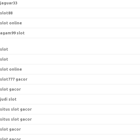
jaguar33
slot88
slot online
agam99 slot
slot
slot
slot online
slot777 gacor
slot gacor
judi slot
situs slot gacor
situs slot gacor
slot gacor
slot gacor