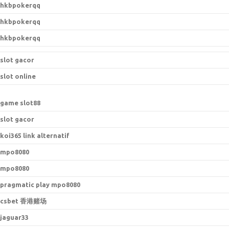
hkbpokerqq
hkbpokerqq
hkbpokerqq
slot gacor
slot online
game slot88
slot gacor
koi365 link alternatif
mpo8080
mpo8080
pragmatic play mpo8080
csbet 香港赌场
jaguar33