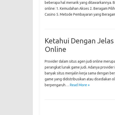
beberapa hal menarik yang ditawarkannya. Be
online: 1. Kemudahan Akses 2. Beragam Pilih
Casino 5. Metode Pembayaran yang Beragam
Ketahui Dengan Jelas 
Online
Provider dalam situs agen judi online mer
perangkat lunak game judi. Adanya provider 
banyak situs menjalin kerja sama dengan be
game yang didistribusikan atau disediakan ol
berpengaruh…
Read More »