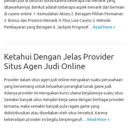
pemain judi di seluruh dunia karena beberapa hal menarik yang
ditawarkannya. Berikut adalah beberapa aspek menarik dari bermain
di casino online: 1. Kemudahan Akses 2. Beragam Pilihan Permainan
3. Bonus dan Promosi Menarik 4. Fitur Live Casino 5. Metode
Pembayaran yang Beragam 6. Jackpot Progresif…
Read More »
Ketahui Dengan Jelas Provider
Situs Agen Judi Online
Provider dalam situs agen judi online merupakan suatu perusahaan
yang berwenang untuk keluarkan perangkat lunak game judi.
Adanya provider ini merupakan kunci utama berjalannya suatu situs.
Semakin banyak situs menjalin kerja sama dengan berbagai provider
ternama, maka semakin banyak pula ragam game yang
didistribusikan atau disediakan oleh situs tersebut. Karena
keberadaan provider ini begitu berpengaruh…
Read More »