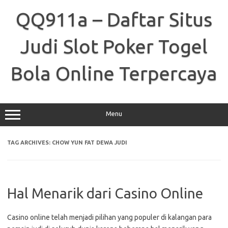
Skip
to
QQ911a – Daftar Situs
content
Judi Slot Poker Togel
Bola Online Terpercaya
Menu
TAG ARCHIVES:
CHOW YUN FAT DEWA JUDI
Hal Menarik dari Casino Online
Casino online telah menjadi pilihan yang populer di kalangan para