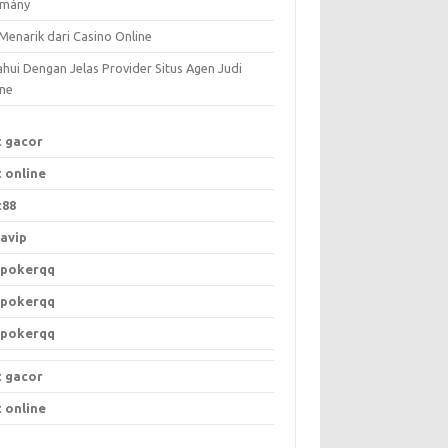
mány
Menarik dari Casino Online
ahui Dengan Jelas Provider Situs Agen Judi
ine
t gacor
t online
t88
avip
bpokerqq
bpokerqq
bpokerqq
t gacor
t online