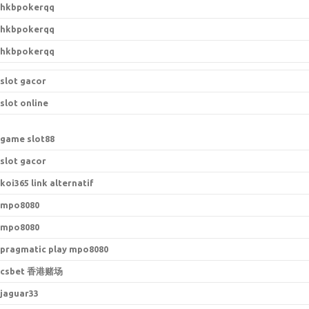
hkbpokerqq
hkbpokerqq
hkbpokerqq
slot gacor
slot online
game slot88
slot gacor
koi365 link alternatif
mpo8080
mpo8080
pragmatic play mpo8080
csbet 香港赌场
jaguar33