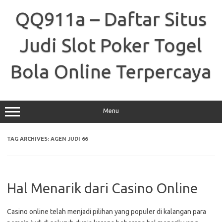
Skip
to
QQ911a – Daftar Situs
content
Judi Slot Poker Togel
Bola Online Terpercaya
Menu
TAG ARCHIVES:
AGEN JUDI 66
Hal Menarik dari Casino Online
Casino online telah menjadi pilihan yang populer di kalangan para