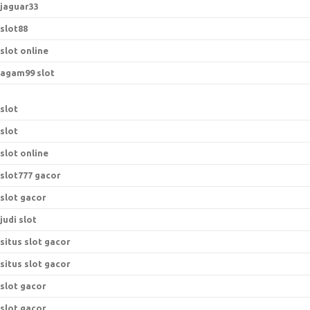
jaguar33
slot88
slot online
agam99 slot
slot
slot
slot online
slot777 gacor
slot gacor
judi slot
situs slot gacor
situs slot gacor
slot gacor
slot gacor