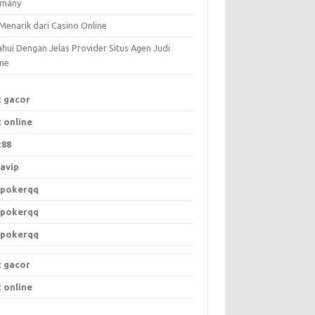
mány
Menarik dari Casino Online
ahui Dengan Jelas Provider Situs Agen Judi
ine
t gacor
t online
t88
avip
bpokerqq
bpokerqq
bpokerqq
t gacor
t online