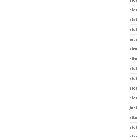
slo
slo
slo
slo
judi
sit
sit
slo
slo
slo
slo
jud
sit
slo