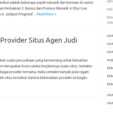
ado
rikut adalah beberapa aspek menarik dari bermain di casino
an Permainan 3. Bonus dan Promosi Menarik 4. Fitur Live
Hal 
 6. Jackpot Progresif…
Read More »
Ket
Onl
slo
Provider Situs Agen Judi
slo
slo
mej
upakan suatu perusahaan yang berwenang untuk keluarkan
ini merupakan kunci utama berjalannya suatu situs. Semakin
hk
rbagai provider ternama, maka semakin banyak pula ragam
hk
eh situs tersebut. Karena keberadaan provider ini begitu
hk
slo
slo