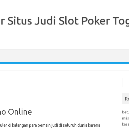
 Situs Judi Slot Poker To
Sea
for:
R
no Online
bet3
más
kasz
uler di kalangan para pemain judi di seluruh dunia karena