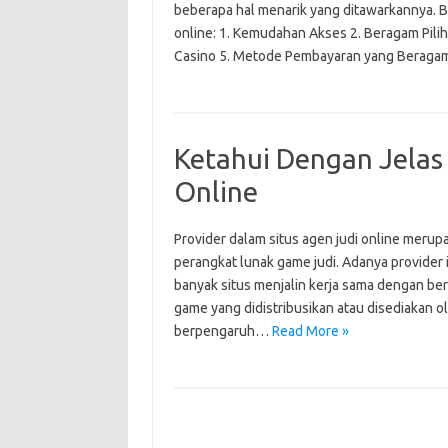
beberapa hal menarik yang ditawarkannya. Be
online: 1. Kemudahan Akses 2. Beragam Pilih
Casino 5. Metode Pembayaran yang Beragam
Ketahui Dengan Jelas 
Online
Provider dalam situs agen judi online mer
perangkat lunak game judi. Adanya provider 
banyak situs menjalin kerja sama dengan be
game yang didistribusikan atau disediakan ol
berpengaruh…
Read More »