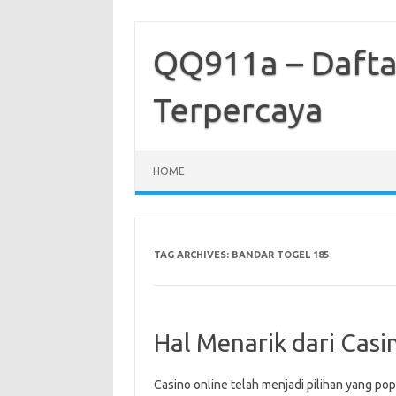
Skip
to
content
QQ911a – Daftar
Terpercaya
HOME
TAG ARCHIVES:
BANDAR TOGEL 185
Hal Menarik dari Casi
Casino online telah menjadi pilihan yang pop