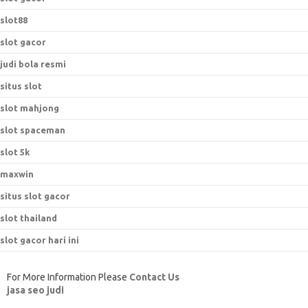
slot88
slot gacor
judi bola resmi
situs slot
slot mahjong
slot spaceman
slot 5k
maxwin
situs slot gacor
slot thailand
slot gacor hari ini
For More Information Please
Contact Us
jasa seo judi