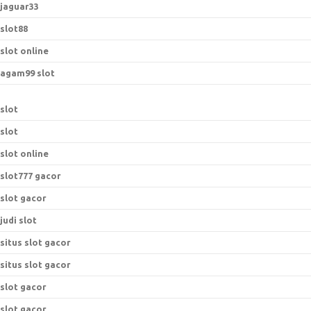
jaguar33
slot88
slot online
agam99 slot
slot
slot
slot online
slot777 gacor
slot gacor
judi slot
situs slot gacor
situs slot gacor
slot gacor
slot gacor