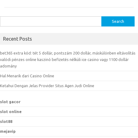
S
e
a
Recent Posts
r
c
bet365 extra kód: tét 5 dollár, pontszám 200 dollár, máskülönben eltávolítás
h
valódi pénzes online kaszinó befizetés nélküli ice casino vagy 1100 dollár
f
adomány
o
Hal Menarik dari Casino Online
r
Ketahui Dengan Jelas Provider Situs Agen Judi Online
:
slot gacor
slot online
slot88
mejavip