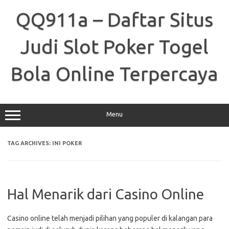
Skip
to
QQ911a – Daftar Situs
content
Judi Slot Poker Togel
Bola Online Terpercaya
Menu
TAG ARCHIVES:
INI POKER
Hal Menarik dari Casino Online
Casino online telah menjadi pilihan yang populer di kalangan para