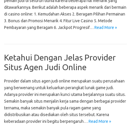
pemain judi di seluruh dunia karena beberapa hal menarik yang
ditawarkannya. Berikut adalah beberapa aspek menarik dari bermain
di casino online: 1. Kemudahan Akses 2. Beragam Pilihan Permainan
3. Bonus dan Promosi Menarik 4. Fitur Live Casino 5. Metode
Pembayaran yang Beragam 6. Jackpot Progresif…
Read More »
Ketahui Dengan Jelas Provider
Situs Agen Judi Online
Provider dalam situs agen judi online merupakan suatu perusahaan
yang berwenang untuk keluarkan perangkat lunak game judi.
Adanya provider ini merupakan kunci utama berjalannya suatu situs.
Semakin banyak situs menjalin kerja sama dengan berbagai provider
ternama, maka semakin banyak pula ragam game yang
didistribusikan atau disediakan oleh situs tersebut. Karena
keberadaan provider ini begitu berpengaruh…
Read More »