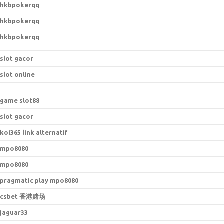
hkbpokerqq
hkbpokerqq
hkbpokerqq
slot gacor
slot online
game slot88
slot gacor
koi365 link alternatif
mpo8080
mpo8080
pragmatic play mpo8080
csbet 香港赌场
jaguar33