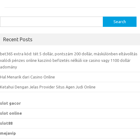
S
e
a
Recent Posts
r
c
bet365 extra kód: tét 5 dollár, pontszám 200 dollár, máskülönben eltávolítás
h
valódi pénzes online kaszinó befizetés nélküli ice casino vagy 1100 dollár
f
adomány
o
Hal Menarik dari Casino Online
r
Ketahui Dengan Jelas Provider Situs Agen Judi Online
:
slot gacor
slot online
slot88
mejavip