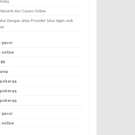
mány
Menarik dari Casino Online
ahui Dengan Jelas Provider Situs Agen Judi
ine
t gacor
t online
t88
avip
bpokerqq
bpokerqq
bpokerqq
t gacor
t online