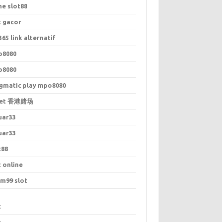
e slot88
t gacor
365 link alternatif
o8080
o8080
gmatic play mpo8080
bet 香港赌场
uar33
uar33
t88
t online
m99 slot
t