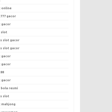
t
t online
t777 gacor
t gacor
 slot
us slot gacor
us slot gacor
t gacor
t gacor
t88
t gacor
i bola resmi
us slot
t mahjong