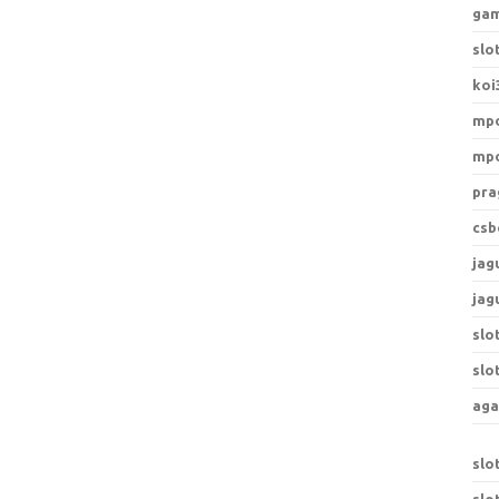
gam
slo
koi
mp
mp
pra
cs
jag
jag
slo
slo
aga
slo