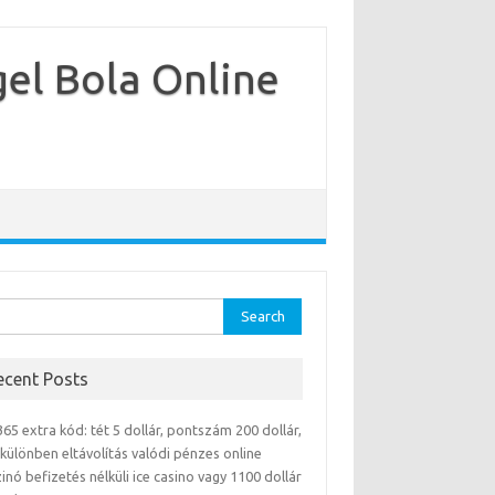
gel Bola Online
rch
ecent Posts
65 extra kód: tét 5 dollár, pontszám 200 dollár,
különben eltávolítás valódi pénzes online
inó befizetés nélküli ice casino vagy 1100 dollár