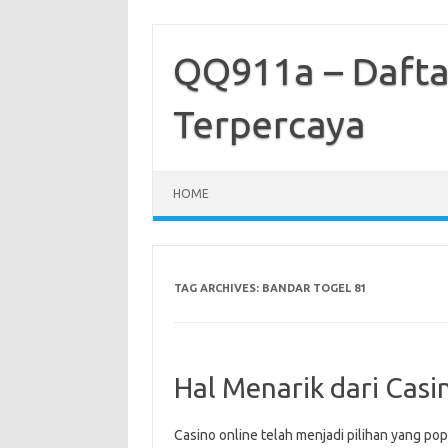
Skip
to
content
QQ911a – Daftar
Terpercaya
HOME
TAG ARCHIVES:
BANDAR TOGEL 81
Hal Menarik dari Casi
Casino online telah menjadi pilihan yang pop