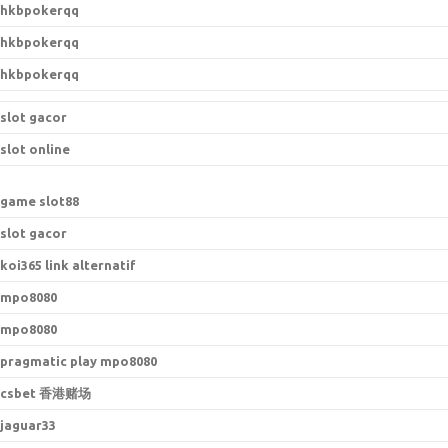
hkbpokerqq
hkbpokerqq
hkbpokerqq
slot gacor
slot online
game slot88
slot gacor
koi365 link alternatif
mpo8080
mpo8080
pragmatic play mpo8080
csbet 香港赌场
jaguar33