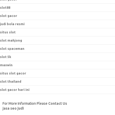
slot88
slot gacor
judi bola resmi
situs slot
slot mahjong
slot spaceman
slot 5k
maxwin
situs slot gacor
slot thailand
slot gacor hari ini
For More Information Please
Contact Us
jasa seo judi