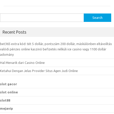
S
e
a
Recent Posts
r
c
bet365 extra kód: tét 5 dollár, pontszám 200 dollár, máskülönben eltávolítás
h
valódi pénzes online kaszinó befizetés nélküli ice casino vagy 1100 dollár
f
adomány
o
Hal Menarik dari Casino Online
r
Ketahui Dengan Jelas Provider Situs Agen Judi Online
:
slot gacor
slot online
slot88
mejavip