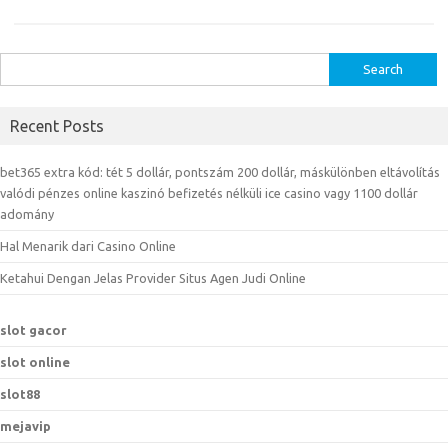
S
e
a
Recent Posts
r
c
bet365 extra kód: tét 5 dollár, pontszám 200 dollár, máskülönben eltávolítás
h
valódi pénzes online kaszinó befizetés nélküli ice casino vagy 1100 dollár
f
adomány
o
Hal Menarik dari Casino Online
r
Ketahui Dengan Jelas Provider Situs Agen Judi Online
:
slot gacor
slot online
slot88
mejavip