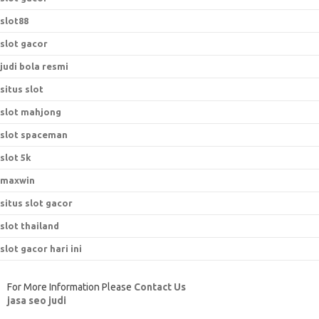
slot88
slot gacor
judi bola resmi
situs slot
slot mahjong
slot spaceman
slot 5k
maxwin
situs slot gacor
slot thailand
slot gacor hari ini
For More Information Please
Contact Us
jasa seo judi