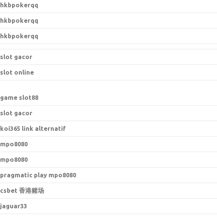
hkbpokerqq
hkbpokerqq
hkbpokerqq
slot gacor
slot online
game slot88
slot gacor
koi365 link alternatif
mpo8080
mpo8080
pragmatic play mpo8080
csbet 香港赌场
jaguar33