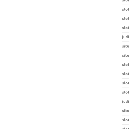
slo
slo
slo
slo
judi
sit
sit
slo
slo
slo
slo
jud
sit
slo