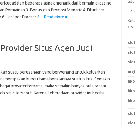
ado
rikut adalah beberapa aspek menarik dari bermain di casino
an Permainan 3. Bonus dan Promosi Menarik 4. Fitur Live
Hal 
 6. Jackpot Progresif…
Read More »
Ket
Onl
slo
Provider Situs Agen Judi
slo
slo
mej
upakan suatu perusahaan yang berwenang untuk keluarkan
ini merupakan kunci utama berjalannya suatu situs. Semakin
hk
rbagai provider ternama, maka semakin banyak pula ragam
hk
eh situs tersebut. Karena keberadaan provider ini begitu
hk
slo
slo