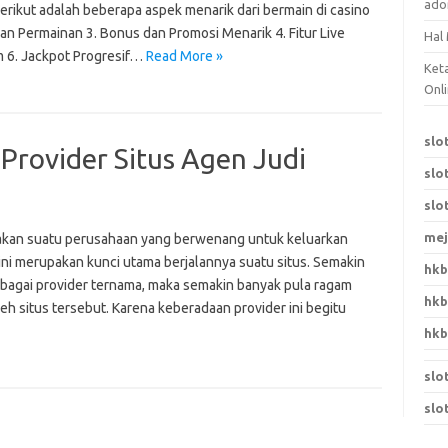
ado
rikut adalah beberapa aspek menarik dari bermain di casino
an Permainan 3. Bonus dan Promosi Menarik 4. Fitur Live
Hal 
 6. Jackpot Progresif…
Read More »
Ket
Onl
slo
Provider Situs Agen Judi
slo
slo
mej
upakan suatu perusahaan yang berwenang untuk keluarkan
ini merupakan kunci utama berjalannya suatu situs. Semakin
hk
rbagai provider ternama, maka semakin banyak pula ragam
hk
eh situs tersebut. Karena keberadaan provider ini begitu
hk
slo
slo