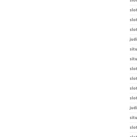
slo
slo
slo
slo
judi
sit
sit
slo
slo
slo
slo
jud
sit
slo