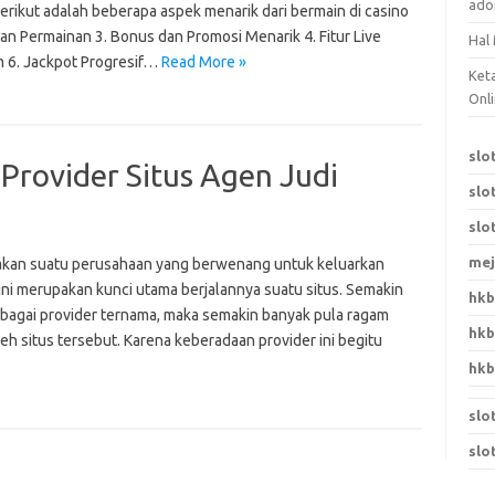
ado
rikut adalah beberapa aspek menarik dari bermain di casino
an Permainan 3. Bonus dan Promosi Menarik 4. Fitur Live
Hal 
 6. Jackpot Progresif…
Read More »
Ket
Onl
slo
Provider Situs Agen Judi
slo
slo
mej
upakan suatu perusahaan yang berwenang untuk keluarkan
ini merupakan kunci utama berjalannya suatu situs. Semakin
hk
rbagai provider ternama, maka semakin banyak pula ragam
hk
eh situs tersebut. Karena keberadaan provider ini begitu
hk
slo
slo