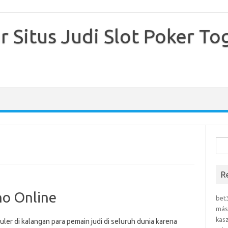
 Situs Judi Slot Poker To
Sea
for:
R
no Online
bet3
más
kasz
uler di kalangan para pemain judi di seluruh dunia karena