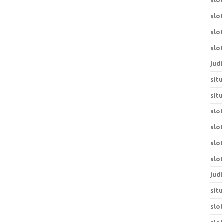
slo
slo
slo
slo
judi
sit
sit
slo
slo
slo
slo
jud
sit
slo