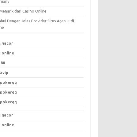
mány
Menarik dari Casino Online
ahui Dengan Jelas Provider Situs Agen Judi
ine
t gacor
t online
t88
avip
bpokerqq
bpokerqq
bpokerqq
t gacor
t online