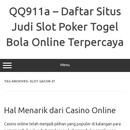
Skip
to
QQ911a – Daftar Situs
content
Judi Slot Poker Togel
Bola Online Terpercaya
Menu
TAG ARCHIVES:
SLOT GACOR 27
Hal Menarik dari Casino Online
Casino online telah menjadi pilihan yang populer di kalangan para