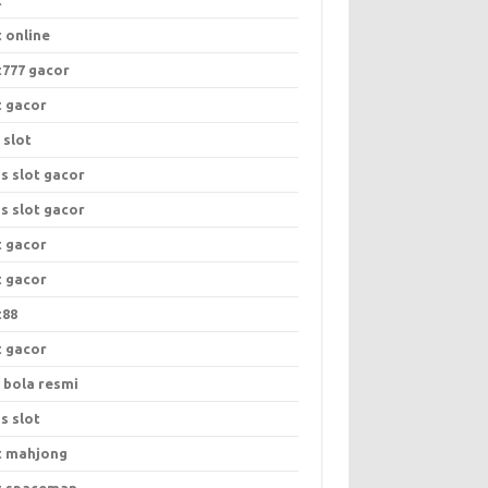
t
t online
t777 gacor
t gacor
 slot
us slot gacor
us slot gacor
t gacor
t gacor
t88
t gacor
i bola resmi
us slot
t mahjong