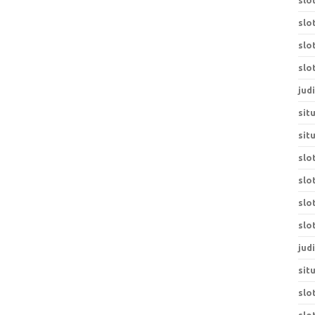
slo
slo
slo
slo
judi
sit
sit
slo
slo
slo
slo
jud
sit
slo