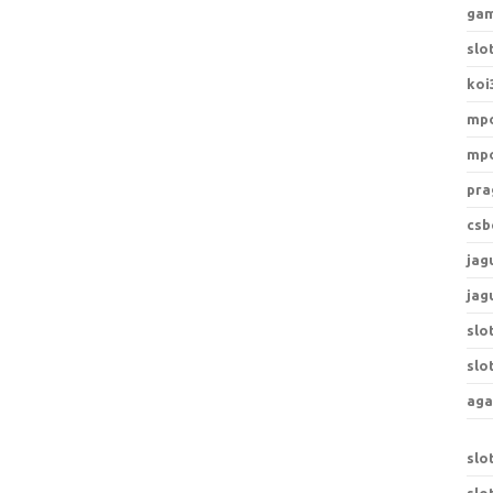
gam
slo
koi
mp
mp
pra
cs
jag
jag
slo
slo
aga
slo