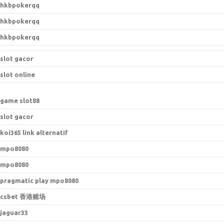
hkbpokerqq
hkbpokerqq
hkbpokerqq
slot gacor
slot online
game slot88
slot gacor
koi365 link alternatif
mpo8080
mpo8080
pragmatic play mpo8080
csbet 香港赌场
jaguar33