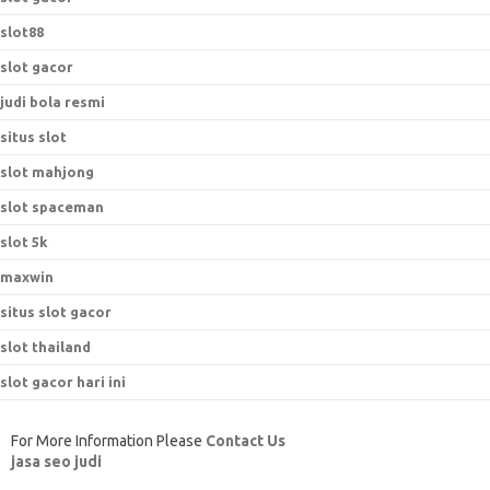
slot88
slot gacor
judi bola resmi
situs slot
slot mahjong
slot spaceman
slot 5k
maxwin
situs slot gacor
slot thailand
slot gacor hari ini
For More Information Please
Contact Us
jasa seo judi