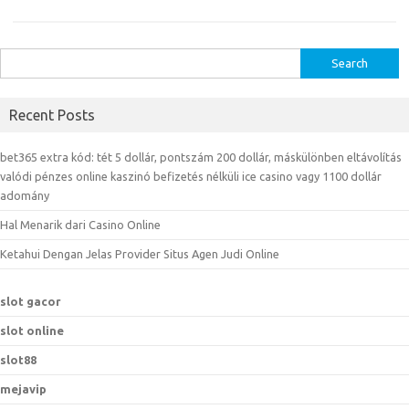
S
e
a
Recent Posts
r
c
bet365 extra kód: tét 5 dollár, pontszám 200 dollár, máskülönben eltávolítás
h
valódi pénzes online kaszinó befizetés nélküli ice casino vagy 1100 dollár
f
adomány
o
Hal Menarik dari Casino Online
r
Ketahui Dengan Jelas Provider Situs Agen Judi Online
:
slot gacor
slot online
slot88
mejavip