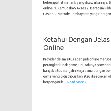
beberapa hal menarik yang ditawarkannya. Be
online: 1. Kemudahan Akses 2. Beragam Pilih
Casino 5. Metode Pembayaran yang Beragam
Ketahui Dengan Jelas 
Online
Provider dalam situs agen judi online mer
perangkat lunak game judi. Adanya provider 
banyak situs menjalin kerja sama dengan be
game yang didistribusikan atau disediakan ol
berpengaruh…
Read More »