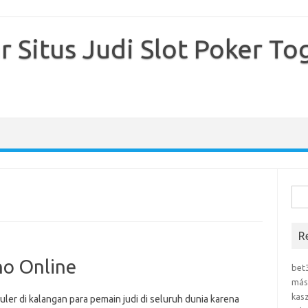
 Situs Judi Slot Poker To
Sea
for:
R
no Online
bet3
más
kasz
uler di kalangan para pemain judi di seluruh dunia karena