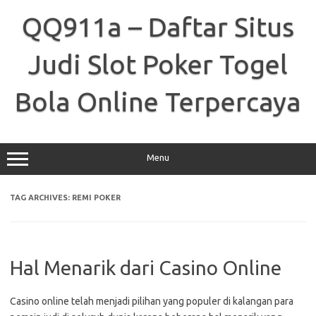
Skip
to
QQ911a – Daftar Situs
content
Judi Slot Poker Togel
Bola Online Terpercaya
Menu
TAG ARCHIVES:
REMI POKER
Hal Menarik dari Casino Online
Casino online telah menjadi pilihan yang populer di kalangan para