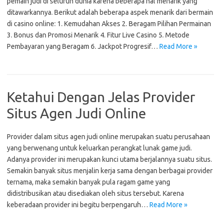
pemain judi di seluruh dunia karena beberapa hal menarik yang
ditawarkannya. Berikut adalah beberapa aspek menarik dari bermain
di casino online: 1. Kemudahan Akses 2. Beragam Pilihan Permainan
3. Bonus dan Promosi Menarik 4. Fitur Live Casino 5. Metode
Pembayaran yang Beragam 6. Jackpot Progresif…
Read More »
Ketahui Dengan Jelas Provider
Situs Agen Judi Online
Provider dalam situs agen judi online merupakan suatu perusahaan
yang berwenang untuk keluarkan perangkat lunak game judi.
Adanya provider ini merupakan kunci utama berjalannya suatu situs.
Semakin banyak situs menjalin kerja sama dengan berbagai provider
ternama, maka semakin banyak pula ragam game yang
didistribusikan atau disediakan oleh situs tersebut. Karena
keberadaan provider ini begitu berpengaruh…
Read More »