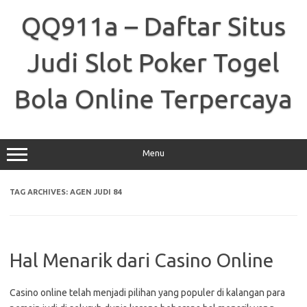
Skip
to
QQ911a – Daftar Situs
content
Judi Slot Poker Togel
Bola Online Terpercaya
Menu
TAG ARCHIVES:
AGEN JUDI 84
Hal Menarik dari Casino Online
Casino online telah menjadi pilihan yang populer di kalangan para