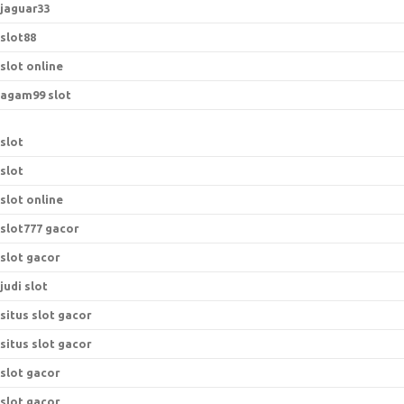
jaguar33
slot88
slot online
agam99 slot
slot
slot
slot online
slot777 gacor
slot gacor
judi slot
situs slot gacor
situs slot gacor
slot gacor
slot gacor