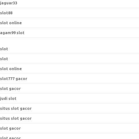
jaguar33
slot88
slot online
agam99 slot
slot
slot
slot online
slot777 gacor
slot gacor
judi slot
situs slot gacor
situs slot gacor
slot gacor
slot gacor