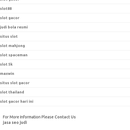
slot88
slot gacor
judi bola resmi
situs slot
slot mahjong
slot spaceman
slot 5k
maxwin
situs slot gacor
slot thailand
slot gacor hari ini
For More Information Please
Contact Us
jasa seo judi