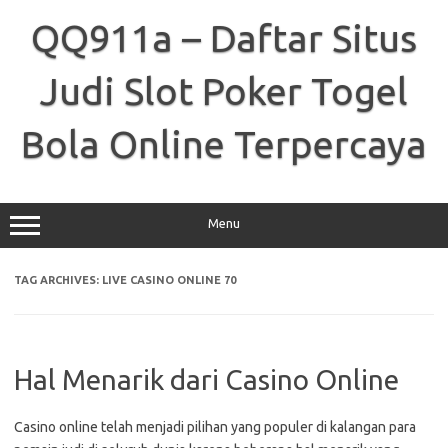
Skip
to
QQ911a – Daftar Situs
content
Judi Slot Poker Togel
Bola Online Terpercaya
Menu
TAG ARCHIVES:
LIVE CASINO ONLINE 70
Hal Menarik dari Casino Online
Casino online telah menjadi pilihan yang populer di kalangan para