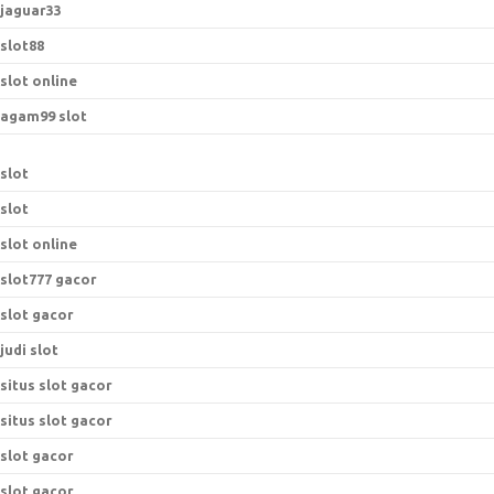
jaguar33
slot88
slot online
agam99 slot
slot
slot
slot online
slot777 gacor
slot gacor
judi slot
situs slot gacor
situs slot gacor
slot gacor
slot gacor