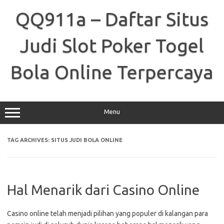
Skip
to
QQ911a – Daftar Situs
content
Judi Slot Poker Togel
Bola Online Terpercaya
Menu
TAG ARCHIVES:
SITUS JUDI BOLA ONLINE
Hal Menarik dari Casino Online
Casino online telah menjadi pilihan yang populer di kalangan para