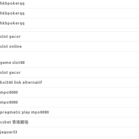
hkbpokerqq
hkbpokerqq
hkbpokerqq
slot gacor
slot online
game slot88
slot gacor
koi365 link alternatif
mpo8080
mpo8080
pragmatic play mpo8080
csbet 香港赌场
jaguar33