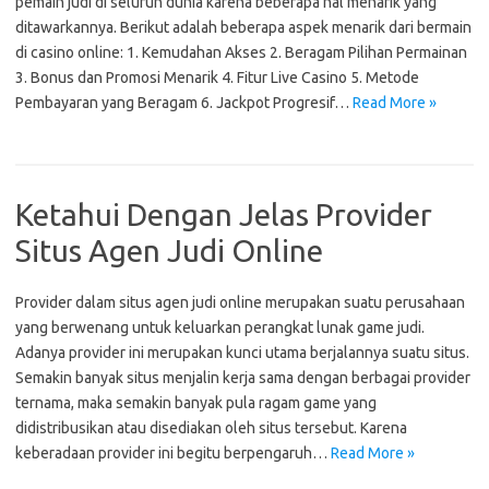
pemain judi di seluruh dunia karena beberapa hal menarik yang
ditawarkannya. Berikut adalah beberapa aspek menarik dari bermain
di casino online: 1. Kemudahan Akses 2. Beragam Pilihan Permainan
3. Bonus dan Promosi Menarik 4. Fitur Live Casino 5. Metode
Pembayaran yang Beragam 6. Jackpot Progresif…
Read More »
Ketahui Dengan Jelas Provider
Situs Agen Judi Online
Provider dalam situs agen judi online merupakan suatu perusahaan
yang berwenang untuk keluarkan perangkat lunak game judi.
Adanya provider ini merupakan kunci utama berjalannya suatu situs.
Semakin banyak situs menjalin kerja sama dengan berbagai provider
ternama, maka semakin banyak pula ragam game yang
didistribusikan atau disediakan oleh situs tersebut. Karena
keberadaan provider ini begitu berpengaruh…
Read More »