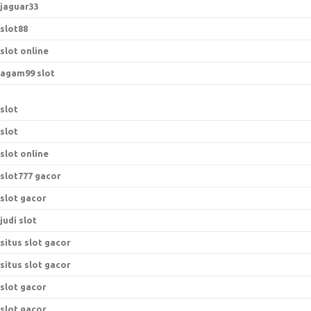
jaguar33
slot88
slot online
agam99 slot
slot
slot
slot online
slot777 gacor
slot gacor
judi slot
situs slot gacor
situs slot gacor
slot gacor
slot gacor