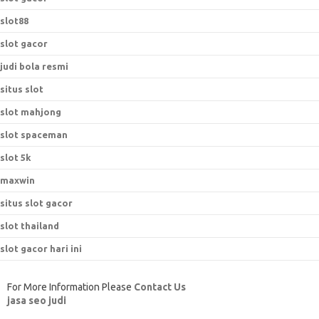
slot88
slot gacor
judi bola resmi
situs slot
slot mahjong
slot spaceman
slot 5k
maxwin
situs slot gacor
slot thailand
slot gacor hari ini
For More Information Please
Contact Us
jasa seo judi