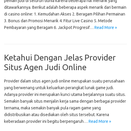
pemain judi di seluruh dunia karena beberapa hal menarik yang
ditawarkannya. Berikut adalah beberapa aspek menarik dari bermain
di casino online: 1. Kemudahan Akses 2. Beragam Pilihan Permainan
3. Bonus dan Promosi Menarik 4. Fitur Live Casino 5. Metode
Pembayaran yang Beragam 6. Jackpot Progresif…
Read More »
Ketahui Dengan Jelas Provider
Situs Agen Judi Online
Provider dalam situs agen judi online merupakan suatu perusahaan
yang berwenang untuk keluarkan perangkat lunak game judi.
Adanya provider ini merupakan kunci utama berjalannya suatu situs.
Semakin banyak situs menjalin kerja sama dengan berbagai provider
ternama, maka semakin banyak pula ragam game yang
didistribusikan atau disediakan oleh situs tersebut. Karena
keberadaan provider ini begitu berpengaruh…
Read More »