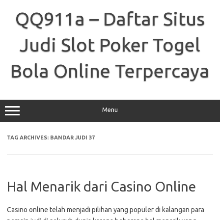
Skip
to
QQ911a – Daftar Situs
content
Judi Slot Poker Togel
Bola Online Terpercaya
Menu
TAG ARCHIVES:
BANDAR JUDI 37
Hal Menarik dari Casino Online
Casino online telah menjadi pilihan yang populer di kalangan para