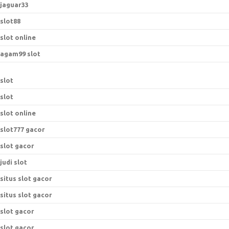
jaguar33
slot88
slot online
agam99 slot
slot
slot
slot online
slot777 gacor
slot gacor
judi slot
situs slot gacor
situs slot gacor
slot gacor
slot gacor