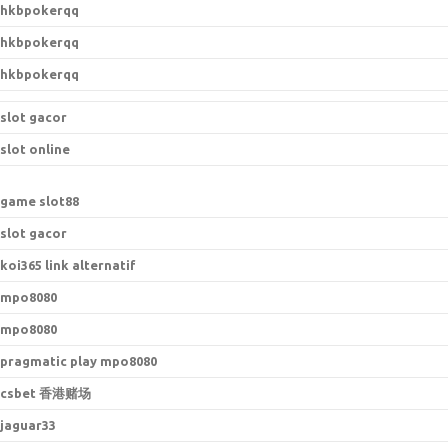
hkbpokerqq
hkbpokerqq
hkbpokerqq
slot gacor
slot online
game slot88
slot gacor
koi365 link alternatif
mpo8080
mpo8080
pragmatic play mpo8080
csbet 香港赌场
jaguar33