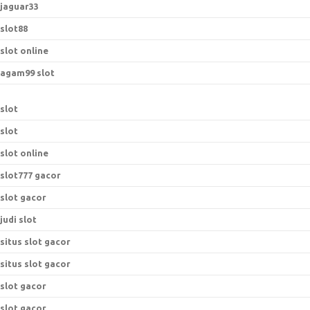
jaguar33
slot88
slot online
agam99 slot
slot
slot
slot online
slot777 gacor
slot gacor
judi slot
situs slot gacor
situs slot gacor
slot gacor
slot gacor