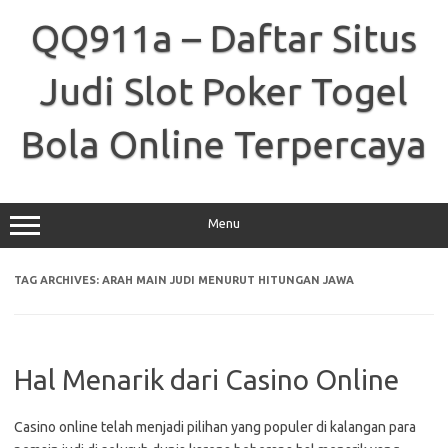
Skip
to
QQ911a – Daftar Situs
content
Judi Slot Poker Togel
Bola Online Terpercaya
Menu
TAG ARCHIVES:
ARAH MAIN JUDI MENURUT HITUNGAN JAWA
Hal Menarik dari Casino Online
Casino online telah menjadi pilihan yang populer di kalangan para