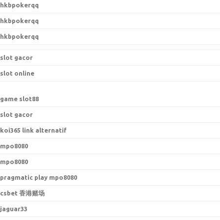
hkbpokerqq
hkbpokerqq
hkbpokerqq
slot gacor
slot online
game slot88
slot gacor
koi365 link alternatif
mpo8080
mpo8080
pragmatic play mpo8080
csbet 香港赌场
jaguar33