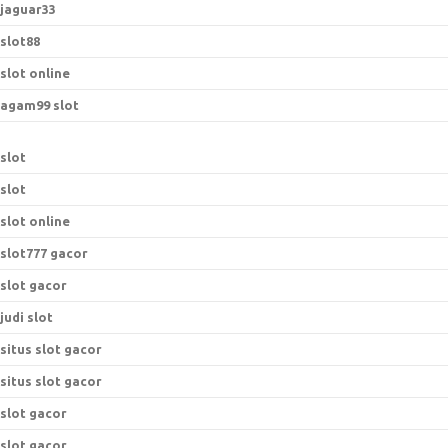
jaguar33
slot88
slot online
agam99 slot
slot
slot
slot online
slot777 gacor
slot gacor
judi slot
situs slot gacor
situs slot gacor
slot gacor
slot gacor