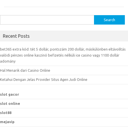
S
e
a
Recent Posts
r
c
bet365 extra kód: tét 5 dollár, pontszám 200 dollár, máskülönben eltávolítás
h
valódi pénzes online kaszinó befizetés nélküli ice casino vagy 1100 dollár
f
adomány
o
Hal Menarik dari Casino Online
r
Ketahui Dengan Jelas Provider Situs Agen Judi Online
:
slot gacor
slot online
slot88
mejavip