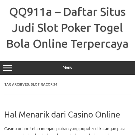
Skip
to
QQ911a – Daftar Situs
content
Judi Slot Poker Togel
Bola Online Terpercaya
Menu
TAG ARCHIVES:
SLOT GACOR 34
Hal Menarik dari Casino Online
Casino online telah menjadi pilihan yang populer di kalangan para