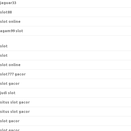
jaguar33
slot88
slot online
agam99 slot
slot
slot
slot online
slot777 gacor
slot gacor
judi slot
situs slot gacor
situs slot gacor
slot gacor
slot gacor