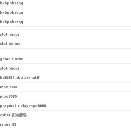
hkbpokerqq
hkbpokerqq
hkbpokerqq
slot gacor
slot online
game slot88
slot gacor
koi365 link alternatif
mpo8080
mpo8080
pragmatic play mpo8080
csbet 香港赌场
jaguar33