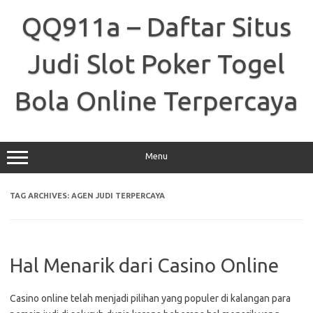
Skip
to
QQ911a – Daftar Situs
content
Judi Slot Poker Togel
Bola Online Terpercaya
Menu
TAG ARCHIVES:
AGEN JUDI TERPERCAYA
Hal Menarik dari Casino Online
Casino online telah menjadi pilihan yang populer di kalangan para