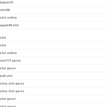
jaguar33
slot88
slot online
agam99 slot
slot
slot
slot online
slot777 gacor
slot gacor
judi slot
situs slot gacor
situs slot gacor
slot gacor
slot gacor