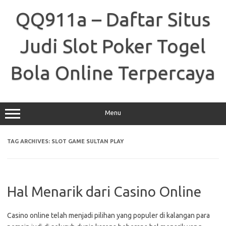
Skip
to
QQ911a – Daftar Situs
content
Judi Slot Poker Togel
Bola Online Terpercaya
Menu
TAG ARCHIVES:
SLOT GAME SULTAN PLAY
Hal Menarik dari Casino Online
Casino online telah menjadi pilihan yang populer di kalangan para