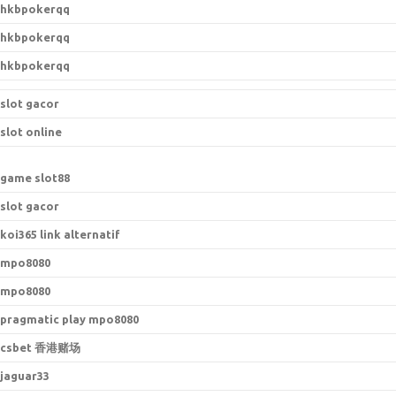
hkbpokerqq
hkbpokerqq
hkbpokerqq
slot gacor
slot online
game slot88
slot gacor
koi365 link alternatif
mpo8080
mpo8080
pragmatic play mpo8080
csbet 香港赌场
jaguar33