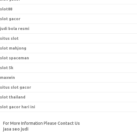
slot88
slot gacor
judi bola resmi
situs slot
slot mahjong
slot spaceman
slot 5k
maxwin
situs slot gacor
slot thailand
slot gacor hari ini
For More Information Please
Contact Us
jasa seo judi