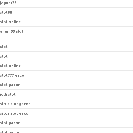
jaguar33
slot88
slot online
agam99 slot
slot
slot
slot online
slot777 gacor
slot gacor
judi slot
situs slot gacor
situs slot gacor
slot gacor
slot gacor