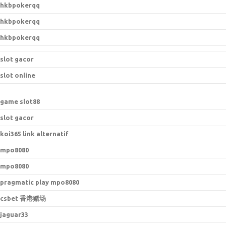
hkbpokerqq
hkbpokerqq
hkbpokerqq
slot gacor
slot online
game slot88
slot gacor
koi365 link alternatif
mpo8080
mpo8080
pragmatic play mpo8080
csbet 香港赌场
jaguar33