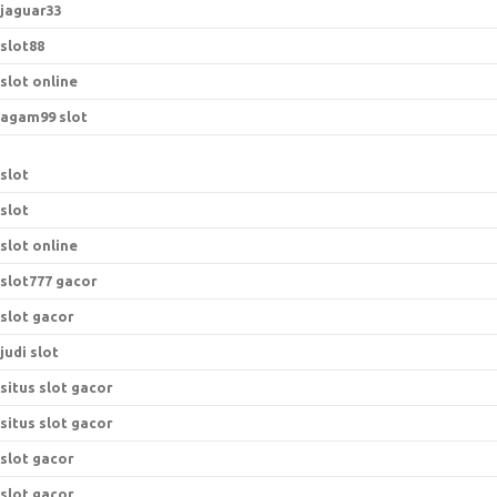
jaguar33
slot88
slot online
agam99 slot
slot
slot
slot online
slot777 gacor
slot gacor
judi slot
situs slot gacor
situs slot gacor
slot gacor
slot gacor