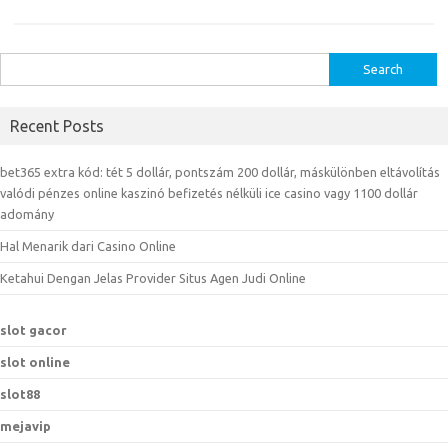
S
e
a
Recent Posts
r
c
bet365 extra kód: tét 5 dollár, pontszám 200 dollár, máskülönben eltávolítás
h
valódi pénzes online kaszinó befizetés nélküli ice casino vagy 1100 dollár
f
adomány
o
Hal Menarik dari Casino Online
r
Ketahui Dengan Jelas Provider Situs Agen Judi Online
:
slot gacor
slot online
slot88
mejavip