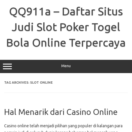
Skip
to
QQ911a – Daftar Situs
content
Judi Slot Poker Togel
Bola Online Terpercaya
Menu
TAG ARCHIVES:
SLOT ONLINE
Hal Menarik dari Casino Online
Casino online telah menjadi pilihan yang populer di kalangan para