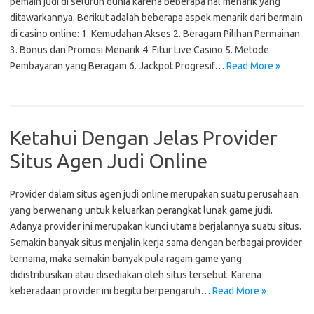
pemain judi di seluruh dunia karena beberapa hal menarik yang
ditawarkannya. Berikut adalah beberapa aspek menarik dari bermain
di casino online: 1. Kemudahan Akses 2. Beragam Pilihan Permainan
3. Bonus dan Promosi Menarik 4. Fitur Live Casino 5. Metode
Pembayaran yang Beragam 6. Jackpot Progresif…
Read More »
Ketahui Dengan Jelas Provider
Situs Agen Judi Online
Provider dalam situs agen judi online merupakan suatu perusahaan
yang berwenang untuk keluarkan perangkat lunak game judi.
Adanya provider ini merupakan kunci utama berjalannya suatu situs.
Semakin banyak situs menjalin kerja sama dengan berbagai provider
ternama, maka semakin banyak pula ragam game yang
didistribusikan atau disediakan oleh situs tersebut. Karena
keberadaan provider ini begitu berpengaruh…
Read More »