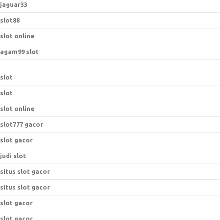
jaguar33
slot88
slot online
agam99 slot
slot
slot
slot online
slot777 gacor
slot gacor
judi slot
situs slot gacor
situs slot gacor
slot gacor
slot gacor