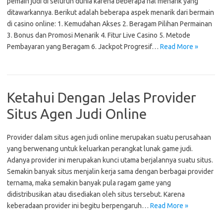
pemain judi di seluruh dunia karena beberapa hal menarik yang
ditawarkannya. Berikut adalah beberapa aspek menarik dari bermain
di casino online: 1. Kemudahan Akses 2. Beragam Pilihan Permainan
3. Bonus dan Promosi Menarik 4. Fitur Live Casino 5. Metode
Pembayaran yang Beragam 6. Jackpot Progresif…
Read More »
Ketahui Dengan Jelas Provider
Situs Agen Judi Online
Provider dalam situs agen judi online merupakan suatu perusahaan
yang berwenang untuk keluarkan perangkat lunak game judi.
Adanya provider ini merupakan kunci utama berjalannya suatu situs.
Semakin banyak situs menjalin kerja sama dengan berbagai provider
ternama, maka semakin banyak pula ragam game yang
didistribusikan atau disediakan oleh situs tersebut. Karena
keberadaan provider ini begitu berpengaruh…
Read More »