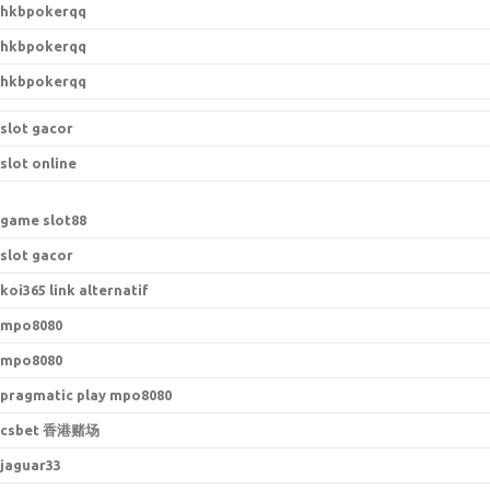
hkbpokerqq
hkbpokerqq
hkbpokerqq
slot gacor
slot online
game slot88
slot gacor
koi365 link alternatif
mpo8080
mpo8080
pragmatic play mpo8080
csbet 香港赌场
jaguar33